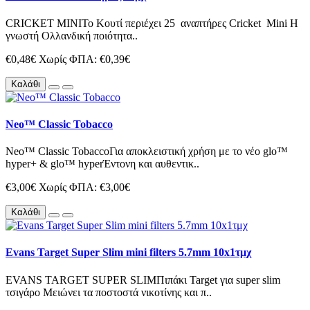
CRICKET MINIΤο Κουτί περιέχει 25 αναπτήρες Cricket Mini Η
γνωστή Ολλανδική ποιότητα..
€0,48€
Χωρίς ΦΠΑ: €0,39€
Καλάθι
Neo™ Classic Tobacco
Neo™ Classic TobaccoΓια αποκλειστική χρήση με το νέο glo™
hyper+ & glo™ hyperΈντονη και αυθεντικ..
€3,00€
Χωρίς ΦΠΑ: €3,00€
Καλάθι
Evans Target Super Slim mini filters 5.7mm 10x1τμχ
EVANS TARGET SUPER SLIMΠιπάκι Target για super slim
τσιγάρο Μειώνει τα ποστοστά νικοτίνης και π..