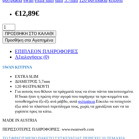
φιλτράκια
swan
extra slim
slim
5.7mm
120 φιλτράκια
κίτρινα
€12,89€
ΠΡΟΣΘΗΚΗ ΣΤΟ ΚΑΛΑΘΙ
Προσθήκη στα Αγαπημένα
ΕΠΙΠΛΕΟΝ ΠΛΗΡΟΦΟΡΙΕΣ
Αξιολογήσεις (0)
SWAN ΚΙΤΡΙΝΑ
EXTRA SLIM
ΔΙΑΜΕΤΡΟΣ 5,7mm
120 ΦΙΛΤΡΑ/ΚΟΥΤΙ
Για αυτούς που θέλουν τα πράγματά τους να είναι πάντα τακτοποιημένα.
Η Swan ήταν η πρώτη στην αγορά που παρήγαγε τα προ-κομμένα και
τοποθετημένα έξι-έξι ανά ράβδο, αυτά
φιλτράκια
.Εύκολο να πεταχτούν
έξω από το πλαστικό περιτύλιγμα τους, χωρίς να χρειάζεται καν να τα
γυρίσετε προς τα κάτω.
MADE IN AUSTRIA
ΠΕΡΙΣΣΟΤΕΡΕΣ ΠΛΗΡΟΦΟΡΙΕΣ: www.swanweb.com
ΤΟ ΣΦΡΑΓΙΣΜΕΝΟ ΠΑΚΕΤΟ ΣΥΣΚΕΥΑΣΙΑΣ,ΠΕΡΙΕΧΕΙ 20 ΤΕΜΑΧΙΑ.