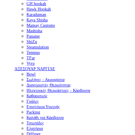
GH hookah
Hawk Hookah
Karaduman
Kaya Shisha
Mamay Customs
Mashisha
Paname
ShiZu
Steamulation
Tempus
TFar
Vyro
ΑΞΕΣΟΥΑΡ ΝΑΡΓΙΛΕ
Bowl
Σωλήνες - Ακροφύσια
Διαχειριστές Θερμότητας
Ηλεκτρικές Θερμάστρες - Κάρβουνα
Καθαρισμός
Γυάλες
Επιστόμια Υγιεινής
Packing
Καλάθι για Κάρβουνα
Τσιμπίδες
Ελατήρια
Diffuser