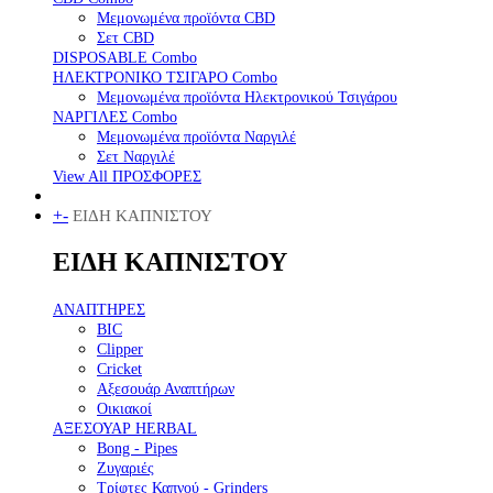
Μεμονωμένα προϊόντα CBD
Σετ CBD
DISPOSABLE Combo
ΗΛΕΚΤΡΟΝΙΚΟ ΤΣΙΓΑΡΟ Combo
Μεμονωμένα προϊόντα Ηλεκτρονικού Τσιγάρου
ΝΑΡΓΙΛΕΣ Combo
Μεμονωμένα προϊόντα Ναργιλέ
Σετ Ναργιλέ
View All ΠΡΟΣΦΟΡΕΣ
+
-
ΕΙΔΗ ΚΑΠΝΙΣΤΟΥ
ΕΙΔΗ ΚΑΠΝΙΣΤΟΥ
ΑΝΑΠΤΗΡΕΣ
BIC
Clipper
Cricket
Αξεσουάρ Αναπτήρων
Οικιακοί
ΑΞΕΣΟΥΑΡ HERBAL
Bong - Pipes
Ζυγαριές
Τρίφτες Καπνού - Grinders