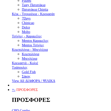
Pizzeti
Tasty Πατατάκια
Πατατάκια Chipita
Κέικ - Τσουρέκια - Κρουασάν
7Days
Chipicao
Dolce
Molto
Τσίχλες - Καραμέλες
Mentos Καραμέλες
Mentos Τσίχλες
Κομπολόγια - Μπεγλέρια
Κομπολόγια
Μπεγλέρια
Κρεμαστά - Κολιέ
Τράπουλες
Gold Fish
Σάκης
View All ΔΙΑΦΟΡΑ / ΨΙΛΙΚΑ
+
-
ΠΡΟΣΦΟΡΕΣ
ΠΡΟΣΦΟΡΕΣ
CBD Combo