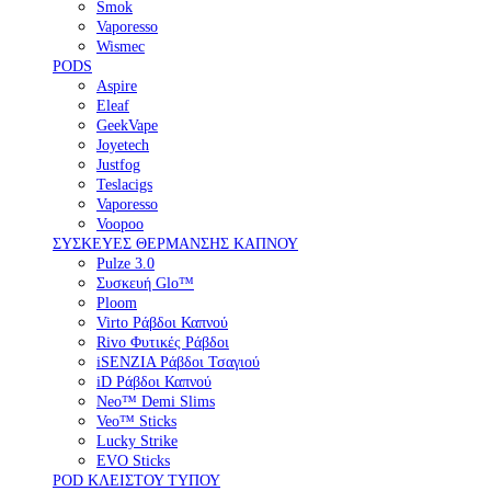
Smok
Vaporesso
Wismec
PODS
Aspire
Eleaf
GeekVape
Joyetech
Justfog
Teslacigs
Vaporesso
Voopoo
ΣΥΣΚΕΥΕΣ ΘΕΡΜΑΝΣΗΣ ΚΑΠΝΟΥ
Pulze 3.0
Συσκευή Glo™
Ploom
Virto Ράβδοι Καπνού
Rivo Φυτικές Ράβδοι
iSENZIA Ράβδοι Τσαγιού
iD Ράβδοι Καπνού
Neo™ Demi Slims
Veo™ Sticks
Lucky Strike
EVO Sticks
POD ΚΛΕΙΣΤΟΥ ΤΥΠΟΥ