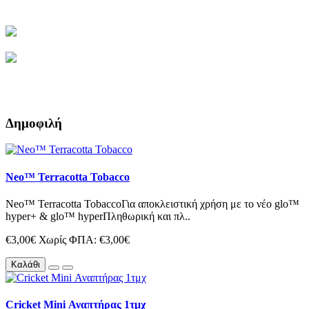
Δημοφιλή
Neo™ Terracotta Tobacco
Neo™ Terracotta TobaccoΓια αποκλειστική χρήση με το νέο glo™
hyper+ & glo™ hyperΠληθωρική και πλ..
€3,00€
Χωρίς ΦΠΑ: €3,00€
Καλάθι
Cricket Mini Αναπτήρας 1τμχ