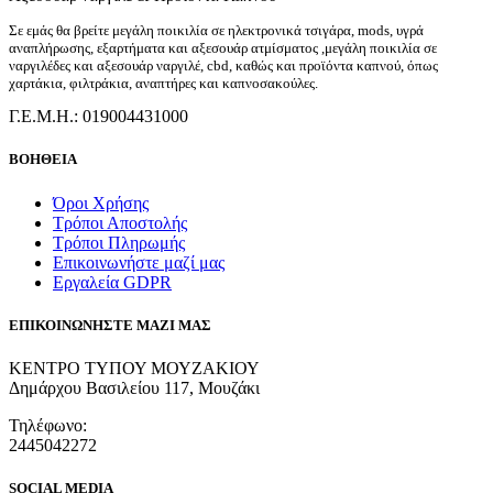
Σε εμάς θα βρείτε μεγάλη ποικιλία σε ηλεκτρονικά τσιγάρα, mods, υγρά
αναπλήρωσης, εξαρτήματα και αξεσουάρ ατμίσματος ,μεγάλη ποικιλία σε
ναργιλέδες και αξεσουάρ ναργιλέ, cbd, καθώς και προϊόντα καπνού, όπως
χαρτάκια, φιλτράκια, αναπτήρες και καπνοσακούλες.
Γ.Ε.Μ.Η.: 019004431000
ΒΟΗΘΕΙΑ
Όροι Χρήσης
Τρόποι Αποστολής
Τρόποι Πληρωμής
Επικοινωνήστε μαζί μας
Εργαλεία GDPR
ΕΠΙΚΟΙΝΩΝΗΣΤΕ ΜΑΖΙ ΜΑΣ
ΚΕΝΤΡΟ ΤΥΠΟΥ ΜΟΥΖΑΚΙΟΥ
Δημάρχου Βασιλείου 117, Μουζάκι
Τηλέφωνο:
2445042272
SOCIAL MEDIA