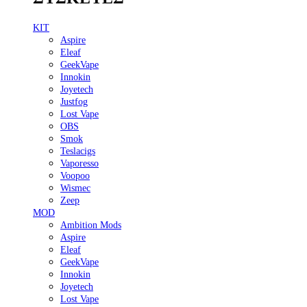
KIT
Aspire
Eleaf
GeekVape
Innokin
Joyetech
Justfog
Lost Vape
OBS
Smok
Teslacigs
Vaporesso
Voopoo
Wismec
Zeep
MOD
Ambition Mods
Aspire
Eleaf
GeekVape
Innokin
Joyetech
Lost Vape