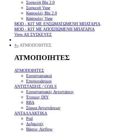
Συσκευή Blu 2.0
Συσκευή Vuse
Καψουλές Blu 2.0
Κάψουλες Vuse
MOD - KIT ΜΕ ΕΝΣΩΜΑΤΩΜΕΝΗ ΜΠΑΤΑΡΙΑ
MOD - KIT ΜΕ ΑΠΟΣΠΩΜΕΝΗ ΜΠΑΤΑΡΙΑ
View All ΣΥΣΚΕΥΕΣ
+
-
ΑΤΜΟΠΟΙΗΤΕΣ
ΑΤΜΟΠΟΙΗΤΕΣ
ΑΤΜΟΠΟΙΗΤΕΣ
Εργοστασιακοί
Επισκευάσιμοι
ΑΝΤΙΣΤΑΣΕΙΣ / COILS
Εργοστασιακές Αντιστάσεις
Έτοιμες DIY
RBA
Σύρμα Αντιστάσεων
ΑΝΤΑΛΛΑΚΤΙΚΑ
Pod
Δεξαμενές
Βάσεις Airflow