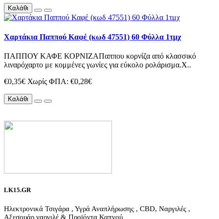
Καλάθι
Χαρτάκια Παππού Καφέ (κωδ 47551) 60 Φύλλα 1τμχ
ΠΑΠΠΟΥ ΚΑΦΕ ΚΟΡΝΙΖΑΠαππου κορνίζα από κλασσικό
λιναρόχαρτο με κομμένες γωνίες για εύκολο ρολάρισμα.Χ..
€0,35€
Χωρίς ΦΠΑ: €0,28€
Καλάθι
LK15.GR
Ηλεκτρονικά Τσιγάρα , Υγρά Αναπλήρωσης , CBD, Ναργιλές ,
Αξεσουάρ ναργιλέ & Προϊόντα Καπνού