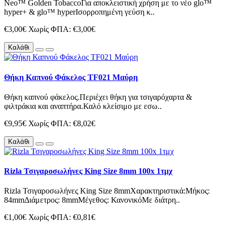
Neo™ Golden TobaccoΓια αποκλειστική χρήση με το νέο glo™
hyper+ & glo™ hyperΙσορροπημένη γεύση κ..
€3,00€
Χωρίς ΦΠΑ: €3,00€
Καλάθι
Θήκη Καπνού Φάκελος TF021 Μαύρη
Θήκη καπνού φάκελος.Περιέχει θήκη για τσιγαρόχαρτα &
φιλτράκια και αναπτήρα.Καλό κλείσιμο με εσω..
€9,95€
Χωρίς ΦΠΑ: €8,02€
Καλάθι
Rizla Τσιγαροσωλήνες King Size 8mm 100x 1τμχ
Rizla Τσιγαροσωλήνες King Size 8mmΧαρακτηριστικά:Μήκος:
84mmΔιάμετρος: 8mmΜέγεθος: ΚανονικόΜε διάτρη..
€1,00€
Χωρίς ΦΠΑ: €0,81€