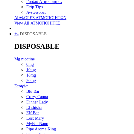
Γυαλιά Ατμοποιητών
Drip Tips
Αντάπτορες
ΔΙΑΦΟΡΕΣ ΑΤΜΟΠΟΙΗΤΩΝ
View All ΑΤΜΟΠΟΙΗΤΕΣ
+
-
DISPOSABLE
DISPOSABLE
Mg nicotine
0mg
10mg
18mg
20mg
Εταιρία
Blu Bar
Crazy Canna
Dinner Lady
El shisha
Elf Bar
Lost Mary
MyBar Nano
Pipe Aroma King