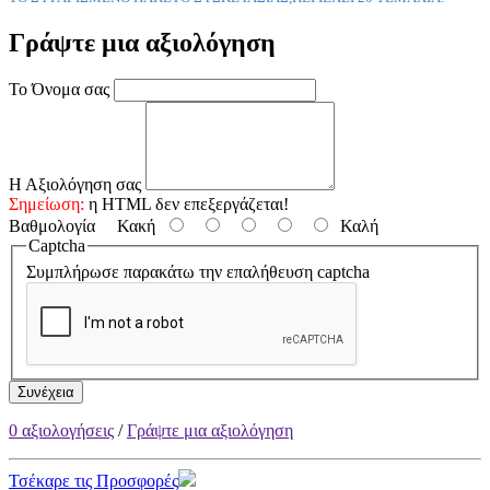
Γράψτε μια αξιολόγηση
Το Όνομα σας
Η Αξιολόγηση σας
Σημείωση:
η HTML δεν επεξεργάζεται!
Βαθμολογία
Κακή
Καλή
Captcha
Συμπλήρωσε παρακάτω την επαλήθευση captcha
Συνέχεια
0 αξιολογήσεις
/
Γράψτε μια αξιολόγηση
Τσέκαρε τις Προσφορές