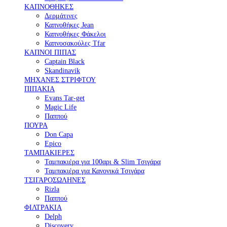
ΚΑΠΝΟΘΗΚΕΣ
Δερμάτινες
Καπνοθήκες Jean
Καπνοθήκες Φάκελοι
Καπνοσακούλες Tfar
ΚΑΠΝΟΙ ΠΙΠΑΣ
Captain Black
Skandinavik
ΜΗΧΑΝΕΣ ΣΤΡΙΦΤΟΥ
ΠΙΠΑΚΙΑ
Evans Tar-get
Magic Life
Παππού
ΠΟΥΡΑ
Don Capa
Epico
ΤΑΜΠΑΚΙΕΡΕΣ
Ταμπακιέρα για 100αρι & Slim Τσιγάρα
Ταμπακιέρα για Κανονικά Τσιγάρα
ΤΣΙΓΑΡΟΣΩΛΗΝΕΣ
Rizla
Παππού
ΦΙΛΤΡΑΚΙΑ
Delph
Discovery