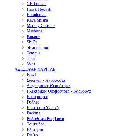
GH hookah
Hawk Hookah
Karaduman
Kaya Shisha
Mamay Customs
Mashisha
Paname
ShiZu
Steamulation
Tempus
TFar
Vyro
ΑΞΕΣΟΥΑΡ ΝΑΡΓΙΛΕ
Bowl
Σωλήνες - Ακροφύσια
Διαχειριστές Θερμότητας
Ηλεκτρικές Θερμάστρες - Κάρβουνα
Καθαρισμός
Γυάλες
Επιστόμια Υγιεινής
Packing
Καλάθι για Κάρβουνα
Τσιμπίδες
Ελατήρια
Diffuser