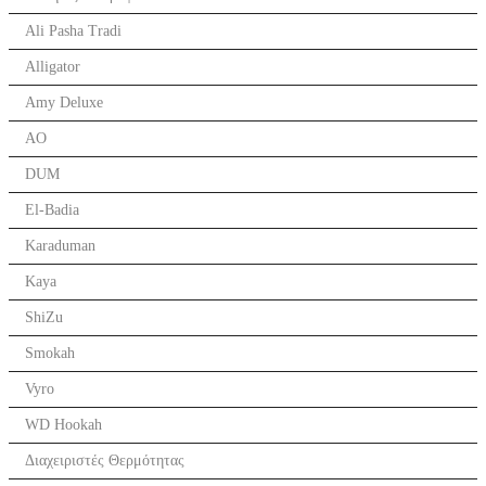
Ali Pasha Tradi
Alligator
Amy Deluxe
AO
DUM
El-Badia
Karaduman
Kaya
ShiZu
Smokah
Vyro
WD Hookah
Διαχειριστές Θερμότητας