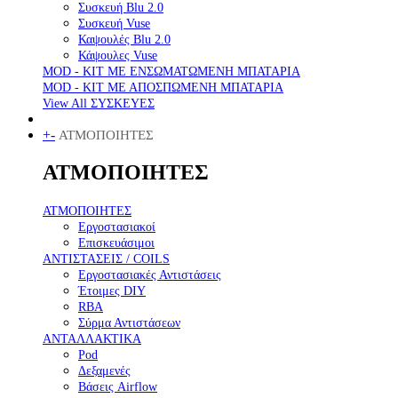
Συσκευή Blu 2.0
Συσκευή Vuse
Καψουλές Blu 2.0
Κάψουλες Vuse
MOD - KIT ΜΕ ΕΝΣΩΜΑΤΩΜΕΝΗ ΜΠΑΤΑΡΙΑ
MOD - KIT ΜΕ ΑΠΟΣΠΩΜΕΝΗ ΜΠΑΤΑΡΙΑ
View All ΣΥΣΚΕΥΕΣ
+
-
ΑΤΜΟΠΟΙΗΤΕΣ
ΑΤΜΟΠΟΙΗΤΕΣ
ΑΤΜΟΠΟΙΗΤΕΣ
Εργοστασιακοί
Επισκευάσιμοι
ΑΝΤΙΣΤΑΣΕΙΣ / COILS
Εργοστασιακές Αντιστάσεις
Έτοιμες DIY
RBA
Σύρμα Αντιστάσεων
ΑΝΤΑΛΛΑΚΤΙΚΑ
Pod
Δεξαμενές
Βάσεις Airflow