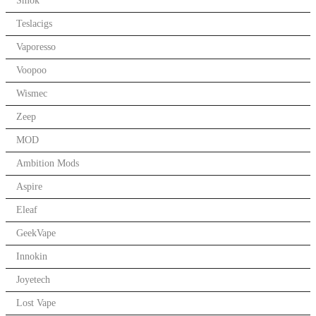
Smok
Teslacigs
Vaporesso
Voopoo
Wismec
Zeep
MOD
Ambition Mods
Aspire
Eleaf
GeekVape
Innokin
Joyetech
Lost Vape