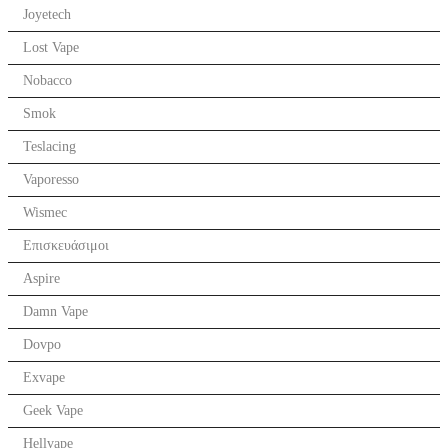
Joyetech
Lost Vape
Nobacco
Smok
Teslacing
Vaporesso
Wismec
Επισκευάσιμοι
Aspire
Damn Vape
Dovpo
Exvape
Geek Vape
Hellvape