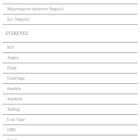
Μεμονωμένα προϊόντα Ναργιλέ
Σετ Ναργιλέ
ΣΥΣΚΕΥΕΣ
KIT
Aspire
Eleaf
GeekVape
Innokin
Joyetech
Justfog
Lost Vape
OBS