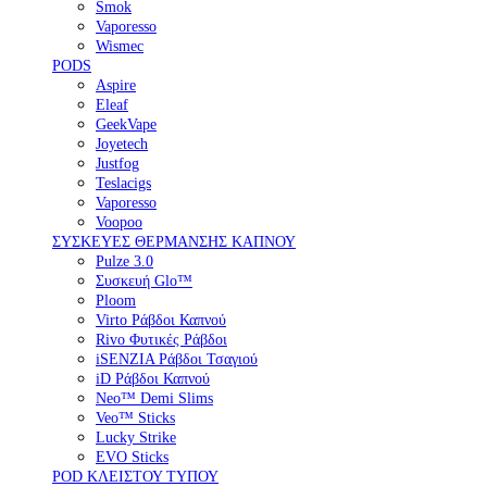
Smok
Vaporesso
Wismec
PODS
Aspire
Eleaf
GeekVape
Joyetech
Justfog
Teslacigs
Vaporesso
Voopoo
ΣΥΣΚΕΥΕΣ ΘΕΡΜΑΝΣΗΣ ΚΑΠΝΟΥ
Pulze 3.0
Συσκευή Glo™
Ploom
Virto Ράβδοι Καπνού
Rivo Φυτικές Ράβδοι
iSENZIA Ράβδοι Τσαγιού
iD Ράβδοι Καπνού
Neo™ Demi Slims
Veo™ Sticks
Lucky Strike
EVO Sticks
POD ΚΛΕΙΣΤΟΥ ΤΥΠΟΥ