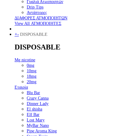
Γυαλιά Ατμοποιητών
Drip Tips
Αντάπτορες
ΔΙΑΦΟΡΕΣ ΑΤΜΟΠΟΙΗΤΩΝ
View All ΑΤΜΟΠΟΙΗΤΕΣ
+
-
DISPOSABLE
DISPOSABLE
Mg nicotine
0mg
10mg
18mg
20mg
Εταιρία
Blu Bar
Crazy Canna
Dinner Lady
El shisha
Elf Bar
Lost Mary
MyBar Nano
Pipe Aroma King