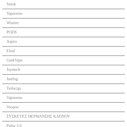
Smok
Vaporesso
Wismec
PODS
Aspire
Eleaf
GeekVape
Joyetech
Justfog
Teslacigs
Vaporesso
Voopoo
ΣΥΣΚΕΥΕΣ ΘΕΡΜΑΝΣΗΣ ΚΑΠΝΟΥ
Pulze 3.0