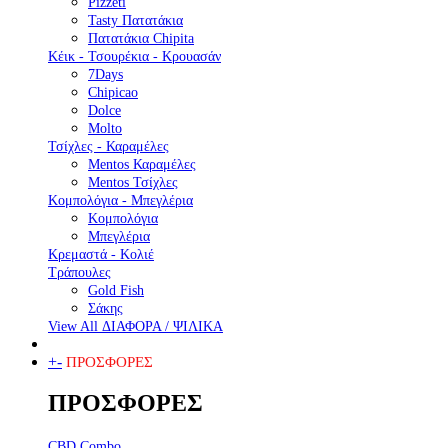
Pizzeti
Tasty Πατατάκια
Πατατάκια Chipita
Κέικ - Τσουρέκια - Κρουασάν
7Days
Chipicao
Dolce
Molto
Τσίχλες - Καραμέλες
Mentos Καραμέλες
Mentos Τσίχλες
Κομπολόγια - Μπεγλέρια
Κομπολόγια
Μπεγλέρια
Κρεμαστά - Κολιέ
Τράπουλες
Gold Fish
Σάκης
View All ΔΙΑΦΟΡΑ / ΨΙΛΙΚΑ
+
-
ΠΡΟΣΦΟΡΕΣ
ΠΡΟΣΦΟΡΕΣ
CBD Combo