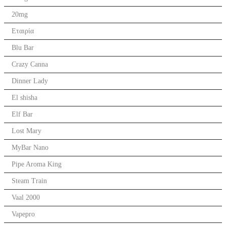
20mg
Εταιρία
Blu Bar
Crazy Canna
Dinner Lady
El shisha
Elf Bar
Lost Mary
MyBar Nano
Pipe Aroma King
Steam Train
Vaal 2000
Vapepro