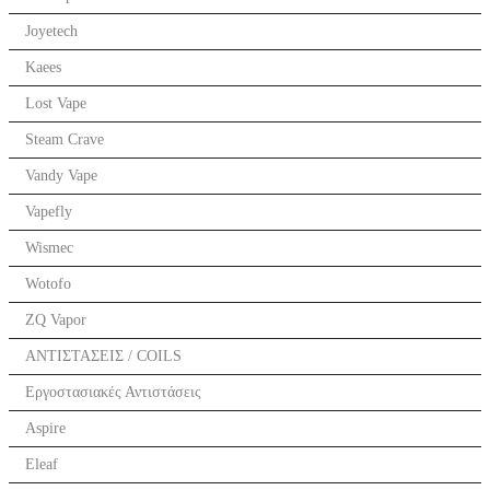
Joyetech
Kaees
Lost Vape
Steam Crave
Vandy Vape
Vapefly
Wismec
Wotofo
ZQ Vapor
ΑΝΤΙΣΤΑΣΕΙΣ / COILS
Εργοστασιακές Αντιστάσεις
Aspire
Eleaf