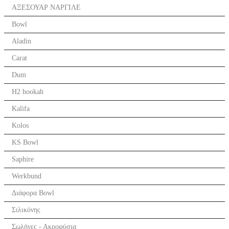
ΑΞΕΣΟΥΑΡ ΝΑΡΓΙΛΕ
Bowl
Aladin
Carat
Dum
H2 hookah
Kalifa
Kolos
KS Bowl
Saphire
Werkbund
Διάφορα Bowl
Σιλικόνης
Σωλήνες - Ακροφύσια