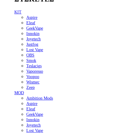
KIT
Aspire
Eleaf
GeekVape
Innokin
Joyetech
Justfog
Lost Vape
OBS
Smok
Teslacigs
Vaporesso
Voopoo
Wismec
Zeep
MOD
Ambition Mods
Aspire
Eleaf
GeekVape
Innokin
Joyetech
Lost Vape