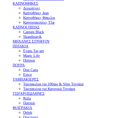
ΚΑΠΝΟΘΗΚΕΣ
Δερμάτινες
Καπνοθήκες Jean
Καπνοθήκες Φάκελοι
Καπνοσακούλες Tfar
ΚΑΠΝΟΙ ΠΙΠΑΣ
Captain Black
Skandinavik
ΜΗΧΑΝΕΣ ΣΤΡΙΦΤΟΥ
ΠΙΠΑΚΙΑ
Evans Tar-get
Magic Life
Παππού
ΠΟΥΡΑ
Don Capa
Epico
ΤΑΜΠΑΚΙΕΡΕΣ
Ταμπακιέρα για 100αρι & Slim Τσιγάρα
Ταμπακιέρα για Κανονικά Τσιγάρα
ΤΣΙΓΑΡΟΣΩΛΗΝΕΣ
Rizla
Παππού
ΦΙΛΤΡΑΚΙΑ
Delph
Discovery