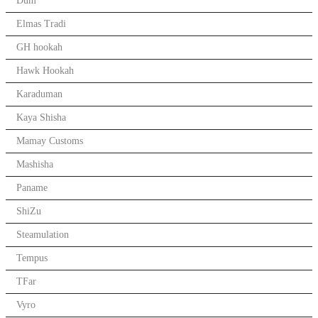
Dum
Elmas Tradi
GH hookah
Hawk Hookah
Karaduman
Kaya Shisha
Mamay Customs
Mashisha
Paname
ShiZu
Steamulation
Tempus
TFar
Vyro