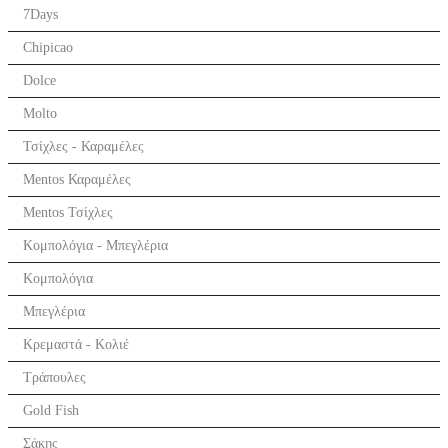
7Days
Chipicao
Dolce
Molto
Τσίχλες - Καραμέλες
Mentos Καραμέλες
Mentos Τσίχλες
Κομπολόγια - Μπεγλέρια
Κομπολόγια
Μπεγλέρια
Κρεμαστά - Κολιέ
Τράπουλες
Gold Fish
Σάκης