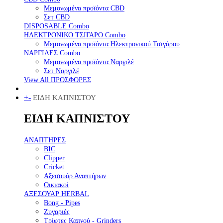
Μεμονωμένα προϊόντα CBD
Σετ CBD
DISPOSABLE Combo
ΗΛΕΚΤΡΟΝΙΚΟ ΤΣΙΓΑΡΟ Combo
Μεμονωμένα προϊόντα Ηλεκτρονικού Τσιγάρου
ΝΑΡΓΙΛΕΣ Combo
Μεμονωμένα προϊόντα Ναργιλέ
Σετ Ναργιλέ
View All ΠΡΟΣΦΟΡΕΣ
+
-
ΕΙΔΗ ΚΑΠΝΙΣΤΟΥ
ΕΙΔΗ ΚΑΠΝΙΣΤΟΥ
ΑΝΑΠΤΗΡΕΣ
BIC
Clipper
Cricket
Αξεσουάρ Αναπτήρων
Οικιακοί
ΑΞΕΣΟΥΑΡ HERBAL
Bong - Pipes
Ζυγαριές
Τρίφτες Καπνού - Grinders