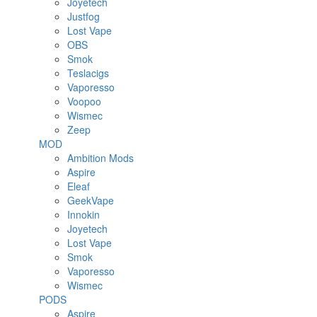
Joyetech
Justfog
Lost Vape
OBS
Smok
Teslacigs
Vaporesso
Voopoo
Wismec
Zeep
MOD
Ambition Mods
Aspire
Eleaf
GeekVape
Innokin
Joyetech
Lost Vape
Smok
Vaporesso
Wismec
PODS
Aspire