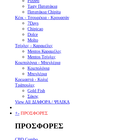
Pizzeti
Tasty Πατατάκια
Πατατάκια Chipita
Κέικ - Τσουρέκια - Κρουασάν
7Days
Chipicao
Dolce
Molto
Τσίχλες - Καραμέλες
Mentos Καραμέλες
Mentos Τσίχλες
Κομπολόγια - Μπεγλέρια
Κομπολόγια
Μπεγλέρια
Κρεμαστά - Κολιέ
Τράπουλες
Gold Fish
Σάκης
View All ΔΙΑΦΟΡΑ / ΨΙΛΙΚΑ
+
-
ΠΡΟΣΦΟΡΕΣ
ΠΡΟΣΦΟΡΕΣ
CBD Combo