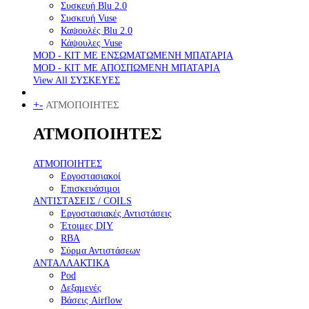
Συσκευή Blu 2.0
Συσκευή Vuse
Καψουλές Blu 2.0
Κάψουλες Vuse
MOD - KIT ΜΕ ΕΝΣΩΜΑΤΩΜΕΝΗ ΜΠΑΤΑΡΙΑ
MOD - KIT ΜΕ ΑΠΟΣΠΩΜΕΝΗ ΜΠΑΤΑΡΙΑ
View All ΣΥΣΚΕΥΕΣ
+
-
ΑΤΜΟΠΟΙΗΤΕΣ
ΑΤΜΟΠΟΙΗΤΕΣ
ΑΤΜΟΠΟΙΗΤΕΣ
Εργοστασιακοί
Επισκευάσιμοι
ΑΝΤΙΣΤΑΣΕΙΣ / COILS
Εργοστασιακές Αντιστάσεις
Έτοιμες DIY
RBA
Σύρμα Αντιστάσεων
ΑΝΤΑΛΛΑΚΤΙΚΑ
Pod
Δεξαμενές
Βάσεις Airflow