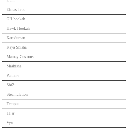
Dum
Elmas Tradi
GH hookah
Hawk Hookah
Karaduman
Kaya Shisha
Mamay Customs
Mashisha
Paname
ShiZu
Steamulation
Tempus
TFar
Vyro