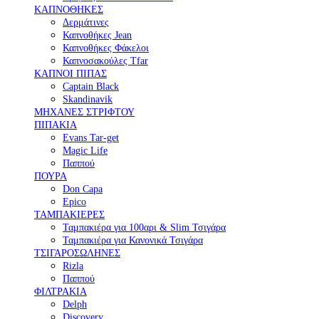
ΚΑΠΝΟΘΗΚΕΣ
Δερμάτινες
Καπνοθήκες Jean
Καπνοθήκες Φάκελοι
Καπνοσακούλες Tfar
ΚΑΠΝΟΙ ΠΙΠΑΣ
Captain Black
Skandinavik
ΜΗΧΑΝΕΣ ΣΤΡΙΦΤΟΥ
ΠΙΠΑΚΙΑ
Evans Tar-get
Magic Life
Παππού
ΠΟΥΡΑ
Don Capa
Epico
ΤΑΜΠΑΚΙΕΡΕΣ
Ταμπακιέρα για 100αρι & Slim Τσιγάρα
Ταμπακιέρα για Κανονικά Τσιγάρα
ΤΣΙΓΑΡΟΣΩΛΗΝΕΣ
Rizla
Παππού
ΦΙΛΤΡΑΚΙΑ
Delph
Discovery