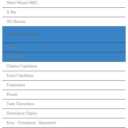
Weed Wizard HHC
X Bar
XO Havana
ΔΙΑΦΟΡΑ / ΨΙΛΙΚΑ
Snacks
Bake Rolls
Cheetos Γαριδάκια
Extra Γαριδάκια
Fountounia
Pizzeti
Tasty Πατατάκια
Πατατάκια Chipita
Κέικ - Τσουρέκια - Κρουασάν