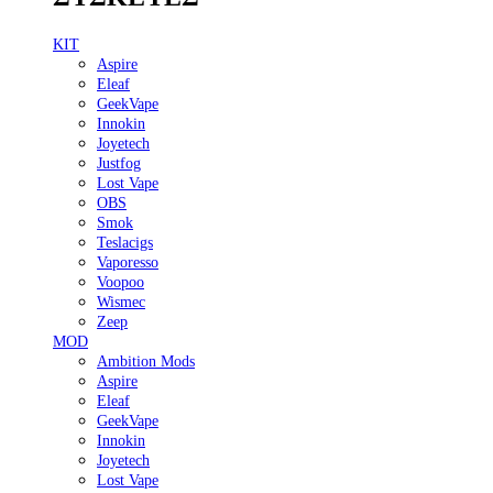
KIT
Aspire
Eleaf
GeekVape
Innokin
Joyetech
Justfog
Lost Vape
OBS
Smok
Teslacigs
Vaporesso
Voopoo
Wismec
Zeep
MOD
Ambition Mods
Aspire
Eleaf
GeekVape
Innokin
Joyetech
Lost Vape