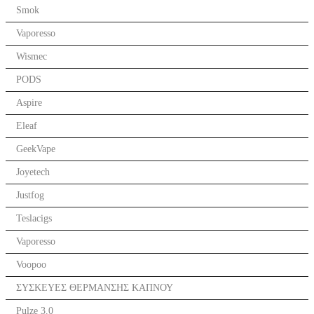
Smok
Vaporesso
Wismec
PODS
Aspire
Eleaf
GeekVape
Joyetech
Justfog
Teslacigs
Vaporesso
Voopoo
ΣΥΣΚΕΥΕΣ ΘΕΡΜΑΝΣΗΣ ΚΑΠΝΟΥ
Pulze 3.0