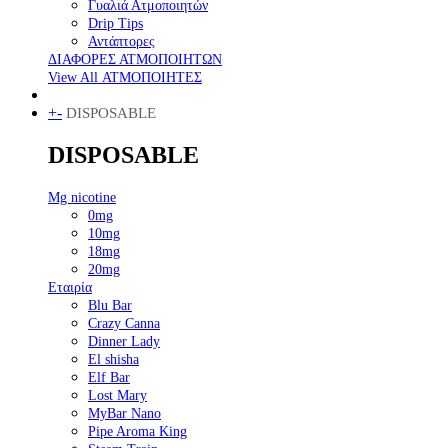
Γυαλιά Ατμοποιητών
Drip Tips
Αντάπτορες
ΔΙΑΦΟΡΕΣ ΑΤΜΟΠΟΙΗΤΩΝ
View All ΑΤΜΟΠΟΙΗΤΕΣ
+
-
DISPOSABLE
DISPOSABLE
Mg nicotine
0mg
10mg
18mg
20mg
Εταιρία
Blu Bar
Crazy Canna
Dinner Lady
El shisha
Elf Bar
Lost Mary
MyBar Nano
Pipe Aroma King