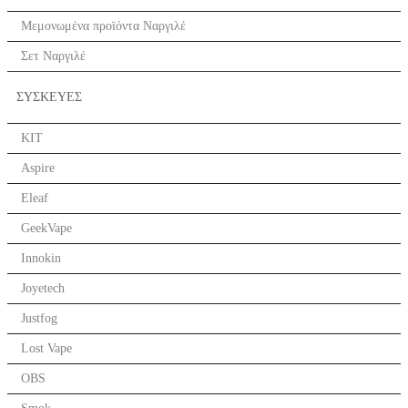
Μεμονωμένα προϊόντα Ναργιλέ
Σετ Ναργιλέ
ΣΥΣΚΕΥΕΣ
KIT
Aspire
Eleaf
GeekVape
Innokin
Joyetech
Justfog
Lost Vape
OBS