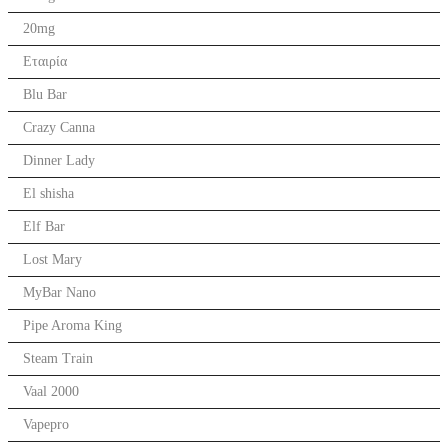
20mg
Εταιρία
Blu Bar
Crazy Canna
Dinner Lady
El shisha
Elf Bar
Lost Mary
MyBar Nano
Pipe Aroma King
Steam Train
Vaal 2000
Vapepro