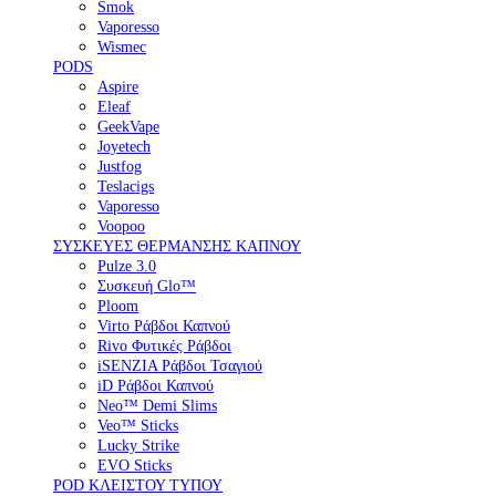
Smok
Vaporesso
Wismec
PODS
Aspire
Eleaf
GeekVape
Joyetech
Justfog
Teslacigs
Vaporesso
Voopoo
ΣΥΣΚΕΥΕΣ ΘΕΡΜΑΝΣΗΣ ΚΑΠΝΟΥ
Pulze 3.0
Συσκευή Glo™
Ploom
Virto Ράβδοι Καπνού
Rivo Φυτικές Ράβδοι
iSENZIA Ράβδοι Τσαγιού
iD Ράβδοι Καπνού
Neo™ Demi Slims
Veo™ Sticks
Lucky Strike
EVO Sticks
POD ΚΛΕΙΣΤΟΥ ΤΥΠΟΥ