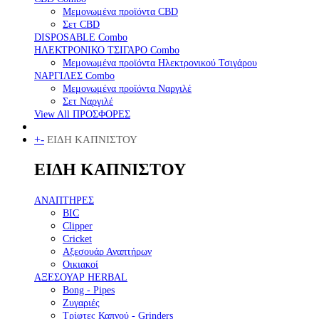
Μεμονωμένα προϊόντα CBD
Σετ CBD
DISPOSABLE Combo
ΗΛΕΚΤΡΟΝΙΚΟ ΤΣΙΓΑΡΟ Combo
Μεμονωμένα προϊόντα Ηλεκτρονικού Τσιγάρου
ΝΑΡΓΙΛΕΣ Combo
Μεμονωμένα προϊόντα Ναργιλέ
Σετ Ναργιλέ
View All ΠΡΟΣΦΟΡΕΣ
+
-
ΕΙΔΗ ΚΑΠΝΙΣΤΟΥ
ΕΙΔΗ ΚΑΠΝΙΣΤΟΥ
ΑΝΑΠΤΗΡΕΣ
BIC
Clipper
Cricket
Αξεσουάρ Αναπτήρων
Οικιακοί
ΑΞΕΣΟΥΑΡ HERBAL
Bong - Pipes
Ζυγαριές
Τρίφτες Καπνού - Grinders