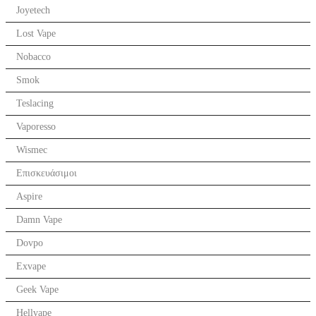
Joyetech
Lost Vape
Nobacco
Smok
Teslacing
Vaporesso
Wismec
Επισκευάσιμοι
Aspire
Damn Vape
Dovpo
Exvape
Geek Vape
Hellvape