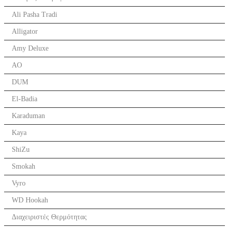
Ali Pasha Tradi
Alligator
Amy Deluxe
AO
DUM
El-Badia
Karaduman
Kaya
ShiZu
Smokah
Vyro
WD Hookah
Διαχειριστές Θερμότητας