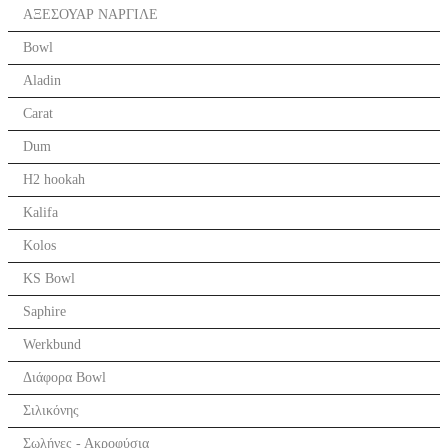
ΑΞΕΣΟΥΑΡ ΝΑΡΓΙΛΕ
Bowl
Aladin
Carat
Dum
H2 hookah
Kalifa
Kolos
KS Bowl
Saphire
Werkbund
Διάφορα Bowl
Σιλικόνης
Σωλήνες - Ακροφύσια