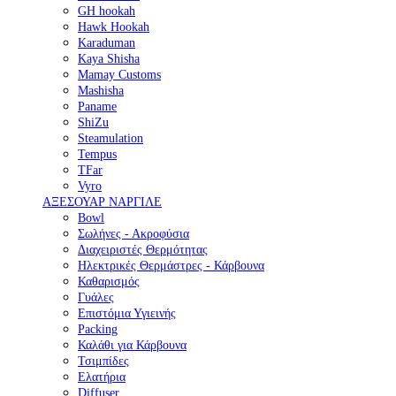
GH hookah
Hawk Hookah
Karaduman
Kaya Shisha
Mamay Customs
Mashisha
Paname
ShiZu
Steamulation
Tempus
TFar
Vyro
ΑΞΕΣΟΥΑΡ ΝΑΡΓΙΛΕ
Bowl
Σωλήνες - Ακροφύσια
Διαχειριστές Θερμότητας
Ηλεκτρικές Θερμάστρες - Κάρβουνα
Καθαρισμός
Γυάλες
Επιστόμια Υγιεινής
Packing
Καλάθι για Κάρβουνα
Τσιμπίδες
Ελατήρια
Diffuser