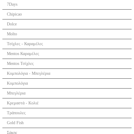
7Days
Chipicao
Dolce
Molto
Τσίχλες - Καραμέλες
Mentos Καραμέλες
Mentos Τσίχλες
Κομπολόγια - Μπεγλέρια
Κομπολόγια
Μπεγλέρια
Κρεμαστά - Κολιέ
Τράπουλες
Gold Fish
Σάκης