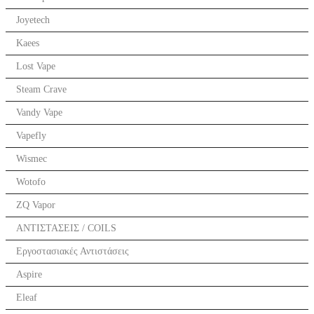
Joyetech
Kaees
Lost Vape
Steam Crave
Vandy Vape
Vapefly
Wismec
Wotofo
ZQ Vapor
ΑΝΤΙΣΤΑΣΕΙΣ / COILS
Εργοστασιακές Αντιστάσεις
Aspire
Eleaf