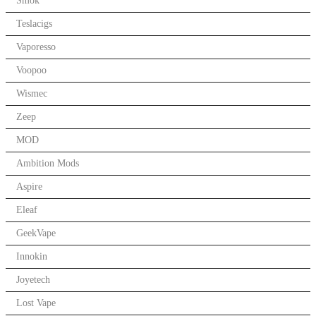
Smok
Teslacigs
Vaporesso
Voopoo
Wismec
Zeep
MOD
Ambition Mods
Aspire
Eleaf
GeekVape
Innokin
Joyetech
Lost Vape