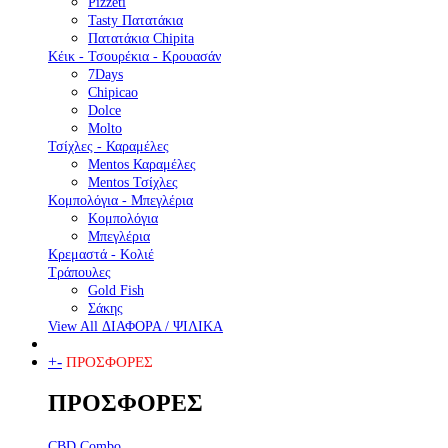
Pizzeti
Tasty Πατατάκια
Πατατάκια Chipita
Κέικ - Τσουρέκια - Κρουασάν
7Days
Chipicao
Dolce
Molto
Τσίχλες - Καραμέλες
Mentos Καραμέλες
Mentos Τσίχλες
Κομπολόγια - Μπεγλέρια
Κομπολόγια
Μπεγλέρια
Κρεμαστά - Κολιέ
Τράπουλες
Gold Fish
Σάκης
View All ΔΙΑΦΟΡΑ / ΨΙΛΙΚΑ
+
-
ΠΡΟΣΦΟΡΕΣ
ΠΡΟΣΦΟΡΕΣ
CBD Combo