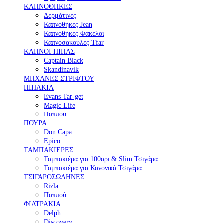
ΚΑΠΝΟΘΗΚΕΣ
Δερμάτινες
Καπνοθήκες Jean
Καπνοθήκες Φάκελοι
Καπνοσακούλες Tfar
ΚΑΠΝΟΙ ΠΙΠΑΣ
Captain Black
Skandinavik
ΜΗΧΑΝΕΣ ΣΤΡΙΦΤΟΥ
ΠΙΠΑΚΙΑ
Evans Tar-get
Magic Life
Παππού
ΠΟΥΡΑ
Don Capa
Epico
ΤΑΜΠΑΚΙΕΡΕΣ
Ταμπακιέρα για 100αρι & Slim Τσιγάρα
Ταμπακιέρα για Κανονικά Τσιγάρα
ΤΣΙΓΑΡΟΣΩΛΗΝΕΣ
Rizla
Παππού
ΦΙΛΤΡΑΚΙΑ
Delph
Discovery