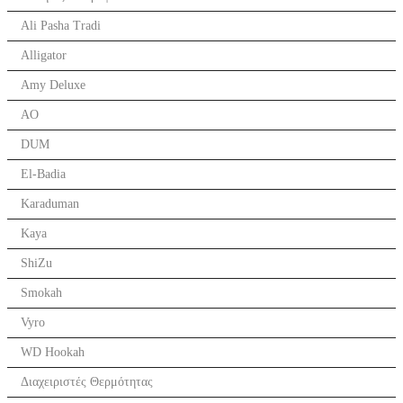
Ali Pasha Tradi
Alligator
Amy Deluxe
AO
DUM
El-Badia
Karaduman
Kaya
ShiZu
Smokah
Vyro
WD Hookah
Διαχειριστές Θερμότητας