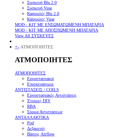
Συσκευή Blu 2.0
Συσκευή Vuse
Καψουλές Blu 2.0
Κάψουλες Vuse
MOD - KIT ΜΕ ΕΝΣΩΜΑΤΩΜΕΝΗ ΜΠΑΤΑΡΙΑ
MOD - KIT ΜΕ ΑΠΟΣΠΩΜΕΝΗ ΜΠΑΤΑΡΙΑ
View All ΣΥΣΚΕΥΕΣ
+
-
ΑΤΜΟΠΟΙΗΤΕΣ
ΑΤΜΟΠΟΙΗΤΕΣ
ΑΤΜΟΠΟΙΗΤΕΣ
Εργοστασιακοί
Επισκευάσιμοι
ΑΝΤΙΣΤΑΣΕΙΣ / COILS
Εργοστασιακές Αντιστάσεις
Έτοιμες DIY
RBA
Σύρμα Αντιστάσεων
ΑΝΤΑΛΛΑΚΤΙΚΑ
Pod
Δεξαμενές
Βάσεις Airflow