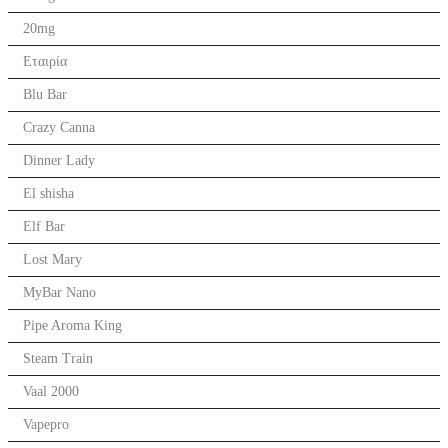
20mg
Εταιρία
Blu Bar
Crazy Canna
Dinner Lady
El shisha
Elf Bar
Lost Mary
MyBar Nano
Pipe Aroma King
Steam Train
Vaal 2000
Vapepro