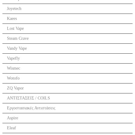
Joyetech
Kaees
Lost Vape
Steam Crave
Vandy Vape
Vapefly
Wismec
Wotofo
ZQ Vapor
ΑΝΤΙΣΤΑΣΕΙΣ / COILS
Εργοστασιακές Αντιστάσεις
Aspire
Eleaf