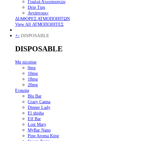
Γυαλιά Ατμοποιητών
Drip Tips
Αντάπτορες
ΔΙΑΦΟΡΕΣ ΑΤΜΟΠΟΙΗΤΩΝ
View All ΑΤΜΟΠΟΙΗΤΕΣ
+
-
DISPOSABLE
DISPOSABLE
Mg nicotine
0mg
10mg
18mg
20mg
Εταιρία
Blu Bar
Crazy Canna
Dinner Lady
El shisha
Elf Bar
Lost Mary
MyBar Nano
Pipe Aroma King