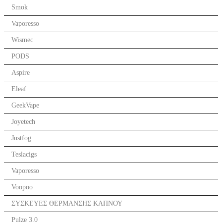
Smok
Vaporesso
Wismec
PODS
Aspire
Eleaf
GeekVape
Joyetech
Justfog
Teslacigs
Vaporesso
Voopoo
ΣΥΣΚΕΥΕΣ ΘΕΡΜΑΝΣΗΣ ΚΑΠΝΟΥ
Pulze 3.0