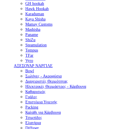
GH hookah
Hawk Hookah
Karaduman
Kaya Shisha
Mamay Customs
Mashisha
Paname
ShiZu
Steamulation
Tempus
TFar
Vyro
ΑΞΕΣΟΥΑΡ ΝΑΡΓΙΛΕ
Bowl
Σωλήνες - Ακροφύσια
Διαχειριστές Θερμότητας
Ηλεκτρικές Θερμάστρες - Κάρβουνα
Καθαρισμός
Γυάλες
Επιστόμια Υγιεινής
Packing
Καλάθι για Κάρβουνα
Τσιμπίδες
Ελατήρια
Diffuser