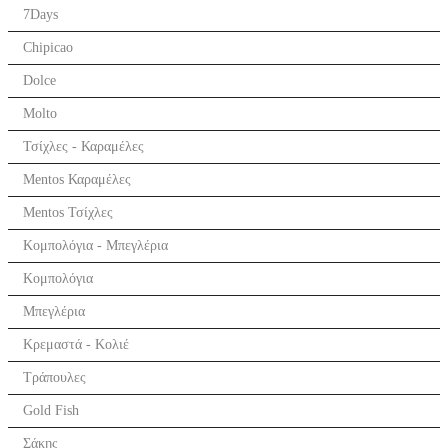
7Days
Chipicao
Dolce
Molto
Τσίχλες - Καραμέλες
Mentos Καραμέλες
Mentos Τσίχλες
Κομπολόγια - Μπεγλέρια
Κομπολόγια
Μπεγλέρια
Κρεμαστά - Κολιέ
Τράπουλες
Gold Fish
Σάκης