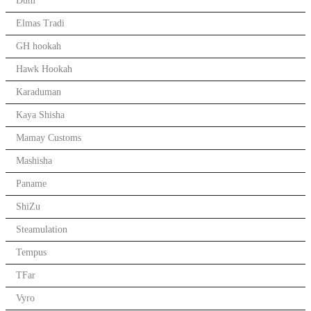
Dum
Elmas Tradi
GH hookah
Hawk Hookah
Karaduman
Kaya Shisha
Mamay Customs
Mashisha
Paname
ShiZu
Steamulation
Tempus
TFar
Vyro