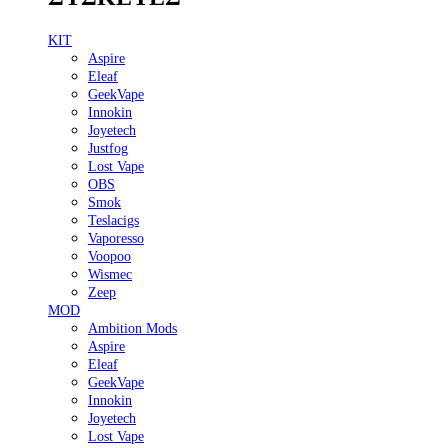
KIT
Aspire
Eleaf
GeekVape
Innokin
Joyetech
Justfog
Lost Vape
OBS
Smok
Teslacigs
Vaporesso
Voopoo
Wismec
Zeep
MOD
Ambition Mods
Aspire
Eleaf
GeekVape
Innokin
Joyetech
Lost Vape