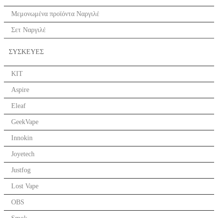
Μεμονωμένα προϊόντα Ναργιλέ
Σετ Ναργιλέ
ΣΥΣΚΕΥΕΣ
KIT
Aspire
Eleaf
GeekVape
Innokin
Joyetech
Justfog
Lost Vape
OBS