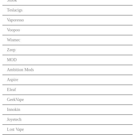
Smok
Teslacigs
Vaporesso
Voopoo
Wismec
Zeep
MOD
Ambition Mods
Aspire
Eleaf
GeekVape
Innokin
Joyetech
Lost Vape