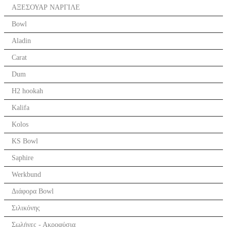
ΑΞΕΣΟΥΑΡ ΝΑΡΓΙΛΕ
Bowl
Aladin
Carat
Dum
H2 hookah
Kalifa
Kolos
KS Bowl
Saphire
Werkbund
Διάφορα Bowl
Σιλικόνης
Σωλήνες - Ακροφύσια