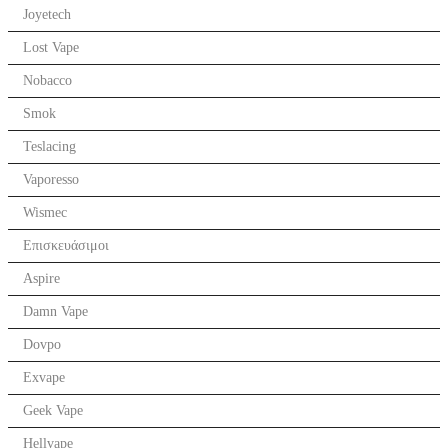
Joyetech
Lost Vape
Nobacco
Smok
Teslacing
Vaporesso
Wismec
Επισκευάσιμοι
Aspire
Damn Vape
Dovpo
Exvape
Geek Vape
Hellvape