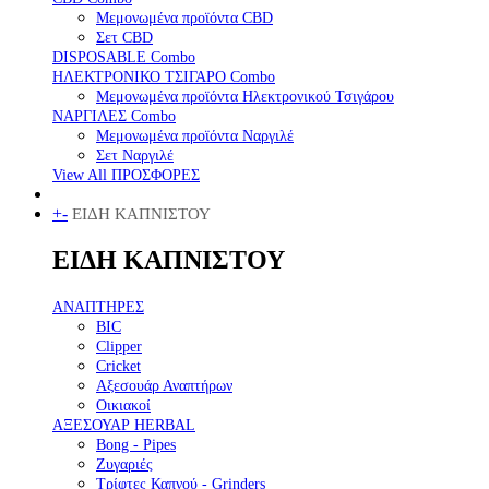
Μεμονωμένα προϊόντα CBD
Σετ CBD
DISPOSABLE Combo
ΗΛΕΚΤΡΟΝΙΚΟ ΤΣΙΓΑΡΟ Combo
Μεμονωμένα προϊόντα Ηλεκτρονικού Τσιγάρου
ΝΑΡΓΙΛΕΣ Combo
Μεμονωμένα προϊόντα Ναργιλέ
Σετ Ναργιλέ
View All ΠΡΟΣΦΟΡΕΣ
+
-
ΕΙΔΗ ΚΑΠΝΙΣΤΟΥ
ΕΙΔΗ ΚΑΠΝΙΣΤΟΥ
ΑΝΑΠΤΗΡΕΣ
BIC
Clipper
Cricket
Αξεσουάρ Αναπτήρων
Οικιακοί
ΑΞΕΣΟΥΑΡ HERBAL
Bong - Pipes
Ζυγαριές
Τρίφτες Καπνού - Grinders