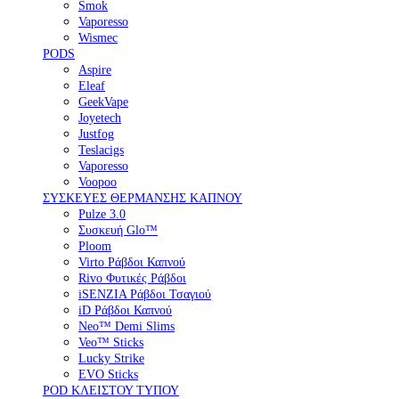
Smok
Vaporesso
Wismec
PODS
Aspire
Eleaf
GeekVape
Joyetech
Justfog
Teslacigs
Vaporesso
Voopoo
ΣΥΣΚΕΥΕΣ ΘΕΡΜΑΝΣΗΣ ΚΑΠΝΟΥ
Pulze 3.0
Συσκευή Glo™
Ploom
Virto Ράβδοι Καπνού
Rivo Φυτικές Ράβδοι
iSENZIA Ράβδοι Τσαγιού
iD Ράβδοι Καπνού
Neo™ Demi Slims
Veo™ Sticks
Lucky Strike
EVO Sticks
POD ΚΛΕΙΣΤΟΥ ΤΥΠΟΥ