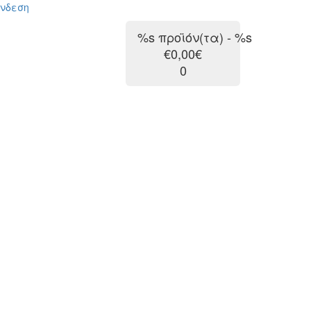
ύνδεση
%s προϊόν(τα) - %s
€0,00€
0